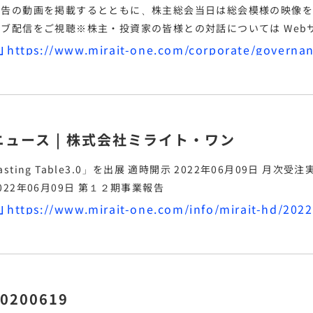
報告
の動画を掲載するとともに、株主総会当日は総会模様の映像を
イブ配信をご視聴
※株主・投資家の皆様との対話については Webサイト もご覧ください 株主総会運営
工夫と議決権行使の円滑化に向けた取り組み状況 株主総会の運営については、招集通知のカラー化や
https://www.mirait-one.com/corporate/governa
映像を利用した
事業報告
ニュース | 株式会社ミライト・ワン
ing Table3.0」を出展 適時開示 2022年06月09日 月次受注実績のお知らせ（５月分） 株主総会
2022年06月09日 第１２期
事業報告
https://www.mirait-one.com/info/mirait-hd/2022
0200619