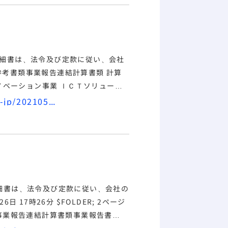
細書は、法令及び定款に従い、会社
総会参考書類
事業報告
連結計算書類 計算
事業 ＩＣＴソリューシ
及び取締役の職務の執行について
https://www.mirait-one.com/assets/pdf/miraithd-jp/20210527_1.pdf
細書は、法令及び定款に従い、会社の
26日 17時26分 $FOLDER; 2ページ
事業報告
連結計算書類
事業報告
書
0_01） 招集ご通知 株主総