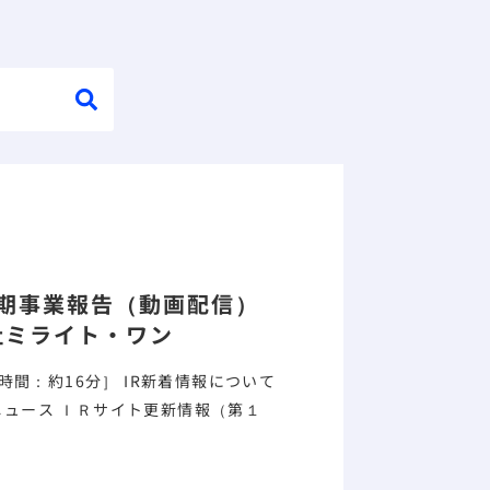
期
事業報告
（動画配信）
社ミライト・ワン
分］ IR新着情報について