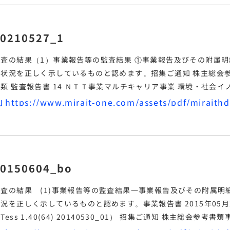
0210527_1
監査の結果（1）
事業報告
等の監査結果 ①
事業報告
及びその附属明
の状況を正しく示しているものと認めます。
招集ご通知 株主
書類 監査
報告
書 14 ＮＴＴ
事
業
マルチキャリア事業 環境・社会イノベーション
ョン事業
また、当該内部統制システムに関する
事業報告
の記載内容
も、指摘すべき事項は認められません。
20150604_bo
査の結果 (1)
事業報告
等の監査結果一
事業報告
及びその附属明
状況を正しく示しているものと認めます。
事業報告
書 2015年05月
（Tess 1.40(64) 20140530_01） 招集ご通知 株主総会参考書類
015年05月26日 17時26分 $FOLDER; 4ページ （Tess 1.40(64) 2014053