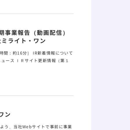
期
事業報告
（動画配信）
社ミライト・ワン
分］ IR新着情報について
・ワン
よう、当社Webサイトで
事
前に
事業