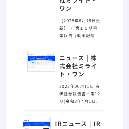
社ミライト・
ワン
【2025年6月19日更
新】 ・ 第１５期事
業報告（
動画配信
）
［再生時間：約16
分］ IR新着情報につ
ニュース | 株
いては、 こちら を
式会社ミライ
ご覧ください。
ニュ
ト・ワン
ース一覧へ戻る
Share HOME ニュー
2022年06月15日 有
ス ＩＲサイト更新情
価証券報告書ー第12
報（第１５期事業報
期(令和3年4月1日ー
告（
動画配信
）［再
令和4年3月31日) 株
生時間：約16分］）
主総会 2022年06月
IRニュース | IR
15日 第１２回定時株