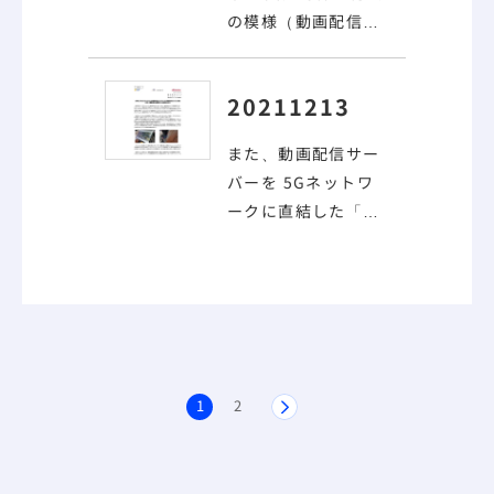
の模様（
動画配信
）
［再生時間：約14
分］ 6月24日、当社
20211213
は「第11回定時株主
総会」を開催いたし
また、
動画配信
サー
ました。
バーを 5Gネットワ
ークに直結した「ド
コモオ ープンイノベ
ーションクラウド」
上に構築すること
で、リアルタイムな
映像配信が可能。
1
2