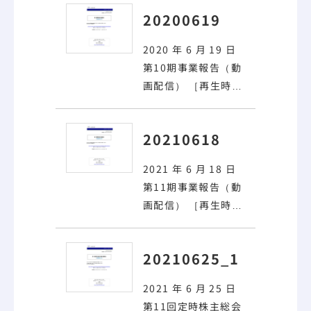
06月25日 第１６回定時
20200619
株主総会の模様（
動画配
信
）［再生時間：約21
2020 年 6 月 19 日
分］ [PDF:237KB] 2026
第10期事業報告（
動
年06月17日 第１６期事
画配信
） ［再生時
業報告（
動画配信
）［再
間：約21分］ 当社の
生時間：約16分］
第10期事業報告を動
[PDF:201KB] 2026年05
20210618
画でご覧いただける
月27日 第１６回定時株
資料をご用意いたし
主総会招集ご通知
2021 年 6 月 18 日
ました。
第11期事業報告（
動
画配信
） ［再生時
間：約19分］ 当社の
第11期事業報告を動
20210625_1
画でご覧いただける
資料をご用意いたし
2021 年 6 月 25 日
ました。
第11回定時株主総会