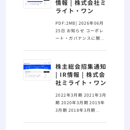
情報 | 株式会社ミ
主総会の模様（
動画
ライト・ワン
配信
Table3.0」を出
展 適時開示 2022年
PDF:2MB] 2026年06月
06月09日 月次受注
25日 お知らせ コーポレ
実績のお知らせ（５
ート・ガバナンスに関す
月分） 株主総会
る報告書 2026/06/25
2022年06月09日 第
[PDF:290KB] 2026年06
１２期事業報告（
動
月25日 株主総会 第１６
画配信
株主総会招集通知
回定時株主総会の模様
| IR情報 | 株式会
（
動画配信
[PDF:1MB]
社ミライト・ワン
2026年06月22日 法定開
示 有価証券報告書－第
2022年3月期 2021年3月
16期(2025/04/01－
期 2020年3月期 2019年
2026/03/31)
3月期 2018年3月期
[PDF:1MB] 2026年06月
2017年3月期 2016年3月
17日 株主総会 第１６期
期 2015年3月期 2026年
事業報告（
動画配信