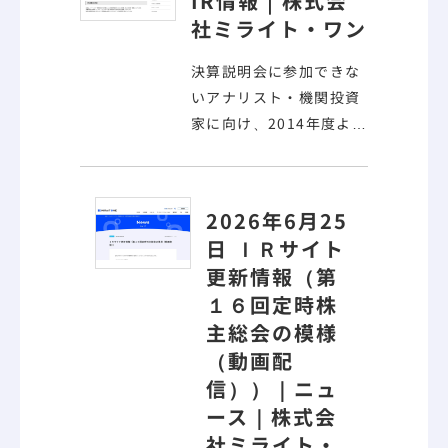
IR情報 | 株式会
社ミライト・ワン
決算説明会に参加できな
いアナリスト・機関投資
家に向け、2014年度より
決算説明会の
動画配信
（日・英） を実施してお
ります。
デジタルツイン
2026年6月25
技術＞ 建設事業における
日 ＩＲサイト
DaaS 3D点群データ作成
更新情報（第
3次元測量のmapry 人・
１６回定時株
モノの位置測位と利活用
主総会の模様
KKC D2PF 地理空間コン
（
動画配
テンツのご紹介 ④決算説
明会の
動画配信
信
））｜ニュ
ース｜株式会
社ミライト・