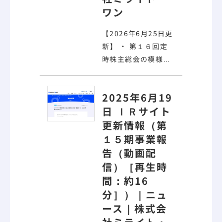
ワン
【2026年6月25日更
新】 ・ 第１６回定
時株主総会の模様
（
動画配信
） IR新着
情報については、 こ
2025年6月19
ちら をご覧くださ
日 ＩＲサイト
い。
ニュース一覧へ
更新情報（第
戻る Share HOME
ニュース ＩＲサイト
１５期事業報
更新情報（第１６回
告（
動画配
定時株主総会の模様
信
）［再生時
（
動画配信
））
間：約16
分］）｜ニュ
ース｜株式会