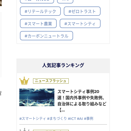
#リテールテック
#ゼロトラスト
#スマート農業
#スマートシティ
#カーボンニュートラル
人気記事ランキング
スマートシティ事例20
㎡
選！国内外事例や失敗例、
自治体による取り組みなど
【...
#スマートシティ
#まちづくり
#ICT
#AI
#事例