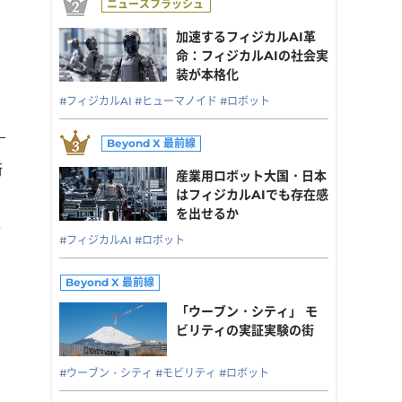
」
加速するフィジカルAI革
命：フィジカルAIの社会実
装が本格化
#フィジカルAI
#ヒューマノイド
#ロボット
街
産業用ロボット大国・日本
はフィジカルAIでも存在感
ミ
を出せるか
共
#フィジカルAI
#ロボット
「ウーブン・シティ」 モ
ビリティの実証実験の街
#ウーブン・シティ
#モビリティ
#ロボット