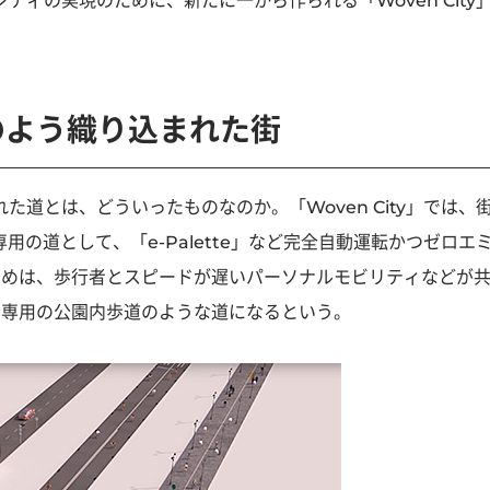
ィの実現のために、新たに一から作られる「Woven City
のよう織り込まれた街
道とは、どういったものなのか。「Woven City」では、
用の道として、「e-Palette」など完全自動運転かつゼロエ
つめは、歩行者とスピードが遅いパーソナルモビリティなどが
者専用の公園内歩道のような道になるという。