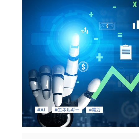
#AI
#エネルギー
#電力