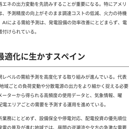
再エネの出力変動を先読みすることが重要になる。特にアメリ
は、予測精度の向上がそのまま調達コストの低減、火力の待機
。AIによる需給予測は、発電設備の効率改善にとどまらず、電
置付けられている。
最適化に生かすスペイン
網レベルの需給予測を高度化する取り組みが進んでいる。代表
、地域ごとの負荷変動や分散電源の出力をより細かく捉える必要
メーターから得られる高頻度の使用データと、気象情報、曜
、配電エリアごとの需要を予測する運用を進めている。
析業務にとどめず、設備保全や停電対応、配電投資の優先順位
発電の普及が進む地域では、昼間の逆潮流や夕方の急激な需要