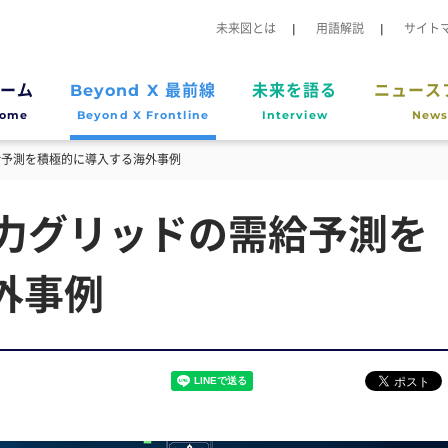
未来図とは
用語解説
サイト
ーム
Beyond X 最前線
未来を語る
ニュース
ome
Beyond X Frontline
Interview
News
給予測を積極的に導入する海外事例
電力グリッドの需給予測を
外事例