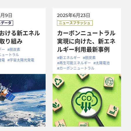
6月9日
2025年6月23日
おける新エネル
カーボンニュートラル
取り組み
実現に向けた、新エネ
ルギー利用最新事例
ギー
#脱炭素
ニュートラル
#新エネルギー
#脱炭素
発電
#宇宙太陽光発電
#再生可能エネルギー
#太陽電池
#カーボンニュートラル