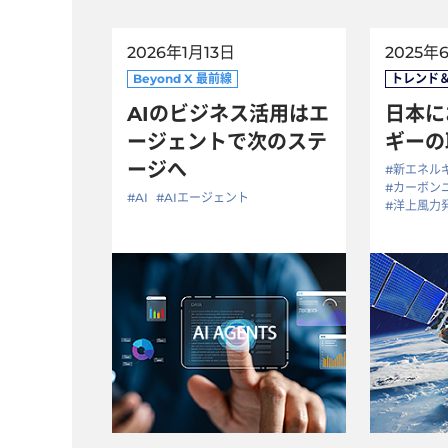
2026年1月13日
2025年
AIのビジネス活用はエ
日本に
ージェントで次のステ
ギーの
ージへ
#新エネル
#カーボン
#AI
#AIエージェント
#洋上風力