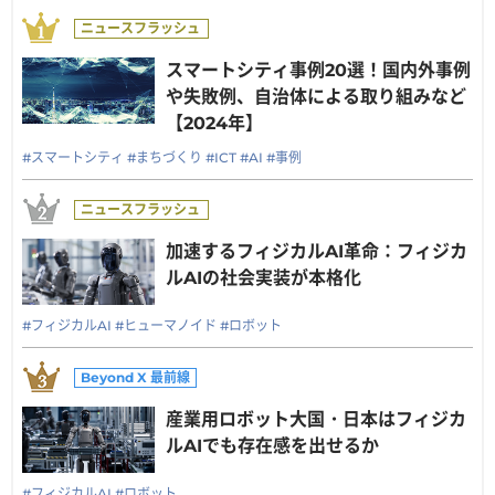
スマートシティ事例20選！国内外事例
や失敗例、自治体による取り組みなど
【2024年】
#スマートシティ
#まちづくり
#ICT
#AI
#事例
加速するフィジカルAI革命：フィジカ
ルAIの社会実装が本格化
#フィジカルAI
#ヒューマノイド
#ロボット
産業用ロボット大国・日本はフィジカ
ルAIでも存在感を出せるか
#フィジカルAI
#ロボット