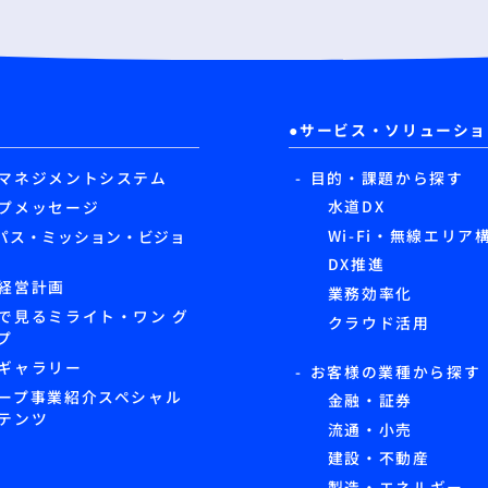
サービス・ソリューショ
マネジメントシステム
目的・課題から探す
水道DX
プメッセージ
Wi-Fi・無線エリア
パス・ミッション・ビジョ
DX推進
経営計画
業務効率化
で見るミライト・ワン グ
クラウド活用
プ
ギャラリー
お客様の業種から探す
ープ事業紹介スペシャル
金融・証券
テンツ
流通・小売
建設・不動産
製造・エネルギー