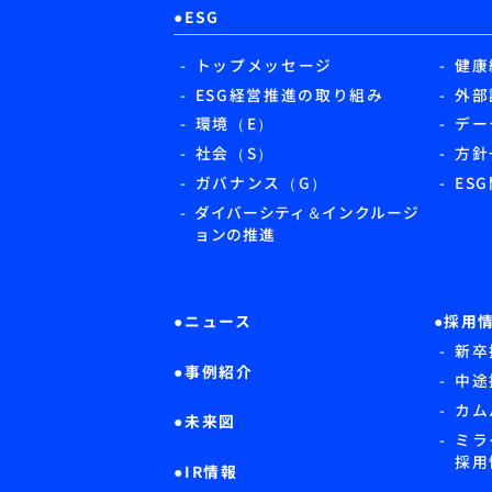
ESG
トップメッセージ
健康
ESG経営推進の取り組み
外部
環境（E）
デー
社会（S）
方針
ガバナンス（G）
ES
ダイバーシティ＆インクルージ
ョンの推進
ニュース
採用
新卒
事例紹介
中途
カム
未来図
ミラ
採用
IR情報