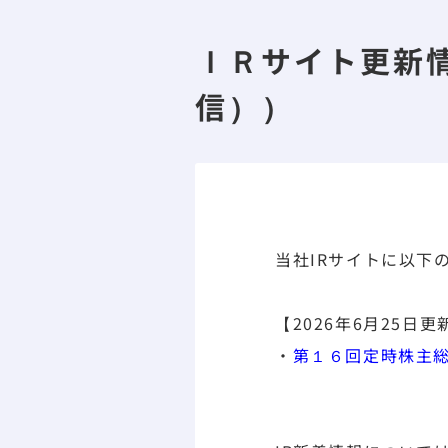
ＩＲサイト更新
信））
当社IRサイトに以下
【2026年6月25日更
・
第１６回定時株主