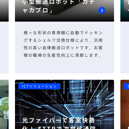
小型搬送ロボット「カチ
ャカプロ」
様々な形状の専用棚に自動でドッキン
グするシェルフ交換仕様により、汎用
性の高い自律搬送ロボットです。お客
様の職場の生産性向上に貢献します。
ICTソリューション
光ファイバーで客室快適
化！ FTTRで次世代通信