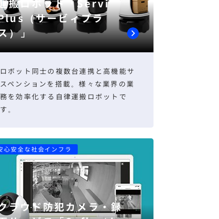
運搬ロボット「Servi
Plus（サービィプラ
ス）」
ロボット同士の複数台連携と高機能サ
スペンションを搭載。様々な業界の業
務を効率化する自律運搬ロボットで
す。
安心安全な社会インフラ
クラウド防犯カメラ・録