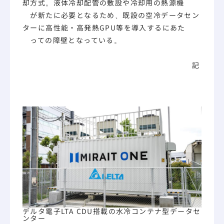
却方式。液体冷却配管の敷設や冷却用の熱源機
が新たに必要となるため、既設の空冷データセン
ターに高性能・高発熱GPU等を導入するにあた
っての障壁となっている。
記
デルタ電子LTA CDU搭載の水冷コンテナ型データセ
ンター