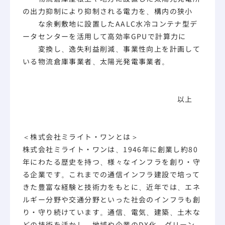
の出力抑制により抑制される電力を、構内の狭小
な余剰敷地に設置したAALC水冷コンテナ型デ
ータセンターを活用して高効率GPUで計算力に
変換し、逸失利益削減、事業性向上を計画して
いる物流倉庫事業者、太陽光発電事業者。
以上
＜株式会社ミライト・ワンとは＞
株式会社ミライト・ワンは、1946年に創業し約80
年にわたる歴史を持つ、様々なインフラを創り・守
る企業です。これまでの通信インフラ建設で培って
きた豊富な経験と技術力をもとに、近年では、エネ
ルギー分野や交通分野といった社会のインフラも創
り・守り続けています。通信、電気、建築、土木な
どの技術を活かし、地域や企業のDX化、グリーン