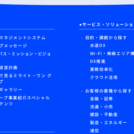
サービス・ソリューショ
マネジメントシステム
目的・課題から探す
水道DX
プメッセージ
Wi-Fi・無線エリア
パス・ミッション・ビジョ
DX推進
経営計画
業務効率化
で見るミライト・ワン グ
クラウド活用
プ
ギャラリー
お客様の業種から探す
ープ事業紹介スペシャル
金融・証券
テンツ
流通・小売
建設・不動産
製造・エネルギー
通信