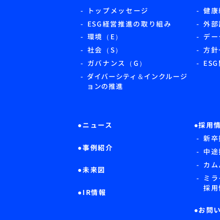
トップメッセージ
健康
ESG経営推進の取り組み
外部
環境（E）
デー
社会（S）
方針
ガバナンス（G）
ES
ダイバーシティ＆インクルージ
ョンの推進
ニュース
採用
新卒
事例紹介
中途
カム
未来図
ミラ
採用
IR情報
お問