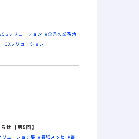
T＆5Gソリューション
#企業の業務効
X・GXソリューション
お知らせ【第5回】
５Gソリューション展
#幕張メッセ
#最