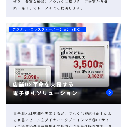
術を、豊富な経験とノウハウに基づき、ご提案から構
築・保守までトータルでご提供します。
デジタルトランスフォーメーション（DX）
店舗DX革命を支援する
電子棚札ソリューション
電子棚札は売価を表示するだけでなく①視認性向上によ
る商品アピール②ダイナミックプライシング③ECサイト
への誘導④多言語情報化⑤最適な従業員体験を実現する